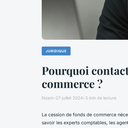
JURIDIQUE
Pourquoi contact
commerce ?
Noam
•
27 juillet 2024
•
3 min de lecture
La cession de fonds de commerce nécess
savoir les experts comptables, les agen