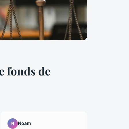
e fonds de
Noam
N