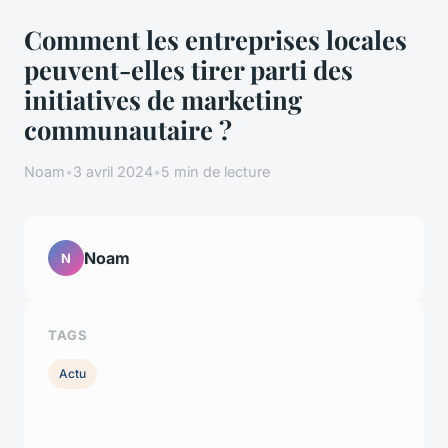
Comment les entreprises locales
peuvent-elles tirer parti des
initiatives de marketing
communautaire ?
Noam
•
3 avril 2024
•
5 min de lecture
Noam
N
TAGS
Actu