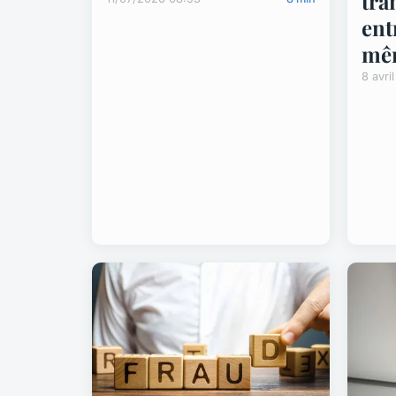
tra
ent
mê
8 avri