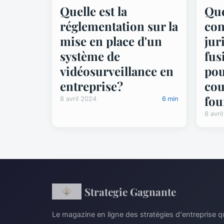
Quelle est la
Que
réglementation sur la
con
mise en place d'un
jur
système de
fus
vidéosurveillance en
pou
entreprise?
cou
fou
8 avril 2024
6 min
8 avri
Strategie Gagnante
Le magazine en ligne des stratégies d'entreprise qu