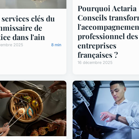
Pourquoi Actaria
Conseils transfo
 services clés du
l'accompagnemen
missaire de
professionnel des
tice dans l'ain
entreprises
vembre 2025
8 min
françaises ?
16 décembre 2025