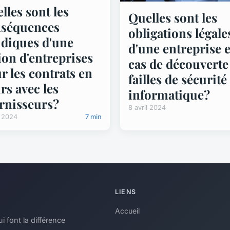
lles sont les
Quelles sont les
séquences
obligations légale
idiques d'une
d'une entreprise 
ion d'entreprises
cas de découverte
r les contrats en
failles de sécurité
rs avec les
informatique?
rnisseurs?
8 avril 2024
l 2024
7 min
LIENS
Accueil
i font la différence