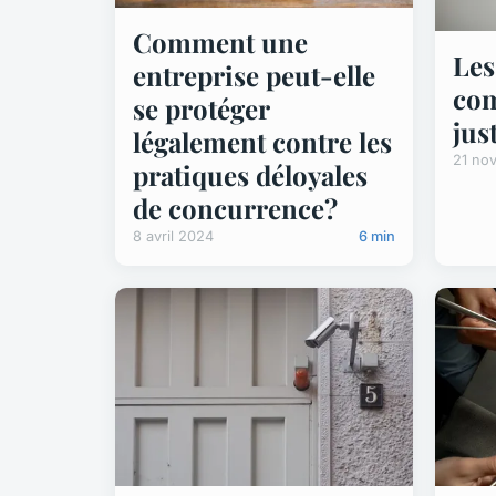
Comment une
Les
entreprise peut-elle
com
se protéger
jus
légalement contre les
21 no
pratiques déloyales
de concurrence?
8 avril 2024
6 min