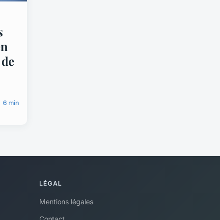
s
en
 de
6 min
LÉGAL
Mentions légales
Contact