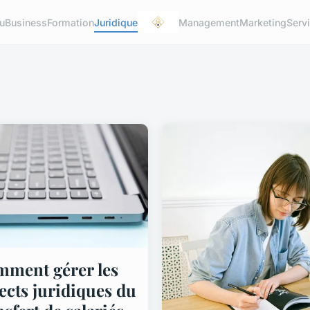
u
Business
Formation
Juridique
Management
Marketing
Serv
ment gérer les
ects juridiques du