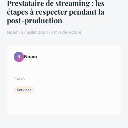
Prestataire de streaming : les
étapes à respecter pendant la
post-production
Noam
•
27 juillet 2024
•
3 min de lecture
Noam
N
TAGS
Services