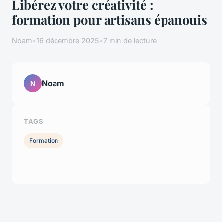
Libérez votre créativité :
formation pour artisans épanouis
Noam
•
16 décembre 2025
•
7 min de lecture
Noam
N
TAGS
Formation