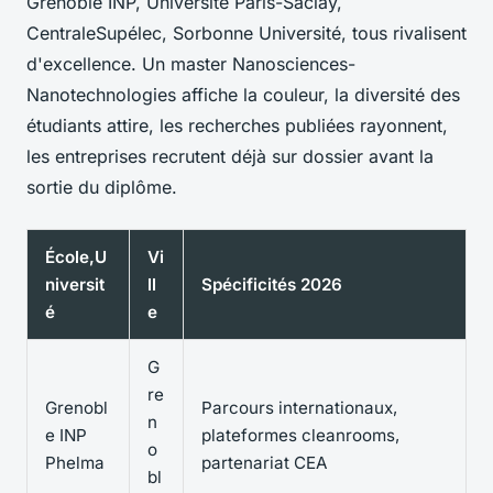
Grenoble INP, Université Paris-Saclay,
CentraleSupélec, Sorbonne Université, tous rivalisent
d'excellence. Un master Nanosciences-
Nanotechnologies affiche la couleur, la diversité des
étudiants attire, les recherches publiées rayonnent,
les entreprises recrutent déjà sur dossier avant la
sortie du diplôme.
École,U
Vi
niversit
ll
Spécificités 2026
é
e
G
re
Grenobl
Parcours internationaux,
n
e INP
plateformes cleanrooms,
o
Phelma
partenariat CEA
bl