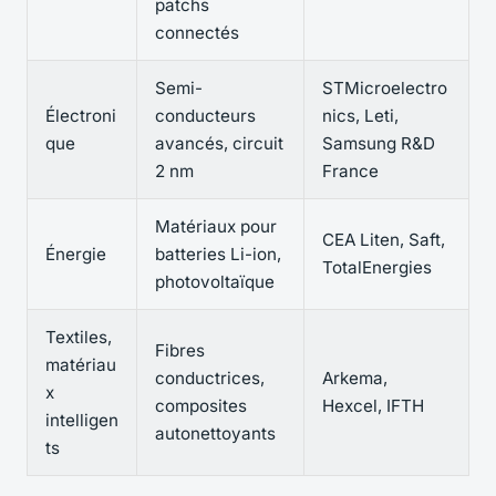
patchs
connectés
Semi-
STMicroelectro
Électroni
conducteurs
nics, Leti,
que
avancés, circuit
Samsung R&D
2 nm
France
Matériaux pour
CEA Liten, Saft,
Énergie
batteries Li-ion,
TotalEnergies
photovoltaïque
Textiles,
Fibres
matériau
conductrices,
Arkema,
x
composites
Hexcel, IFTH
intelligen
autonettoyants
ts