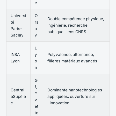
e
Universi
O
Double compétence physique,
té
rs
ingénierie, recherche
Paris-
a
publique, liens CNRS
Saclay
y
L
INSA
y
Polyvalence, alternance,
Lyon
o
filières matériaux avancés
n
Gi
f,
Central
Dominante nanotechnologies
Y
eSupéle
appliquées, ouverture sur
v
c
l'innovation
et
te